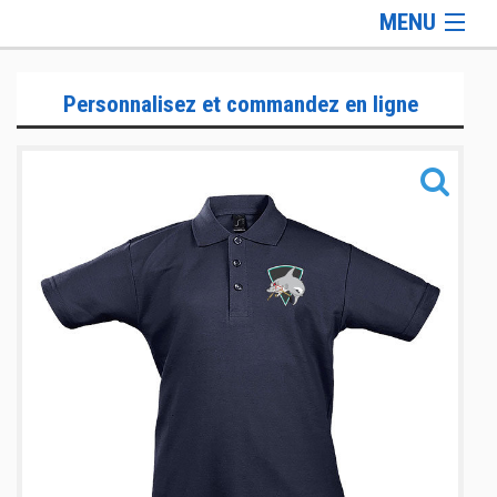
MENU
Gamme Lifestyle
Personnalisez et commandez en ligne
Gamme Training
Gamme Accessoires
Informations