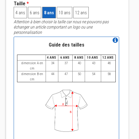
Taille
*
4 ans
6 ans
8 ans
10 ans
12 ans
Attention à bien choisir la taille car nous ne pouvons pas
échanger un article comportant un logo ou une
personnalisation
Guide des tailles
4 ANS
6 ANS
8 ANS
10 ANS
12 ANS
dimension A en
34
37
40
43
46
cm
dimension B en
44
47
50
54
58
cm