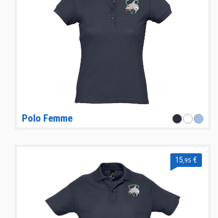
Polo Femme
15
€
,95