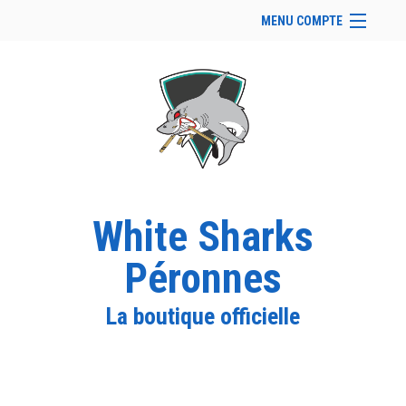
MENU COMPTE
Accueil
Site Web du club
Facebook
Se connecter
Panier (
vide
)
White Sharks
Péronnes
La boutique officielle