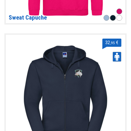
Sweat Capuche
32
€
,95