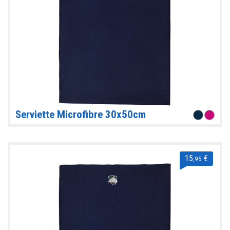
Serviette Microfibre 30x50cm
15
€
,95