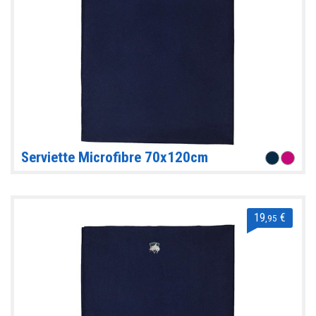
Serviette Microfibre 70x120cm
19
€
,95