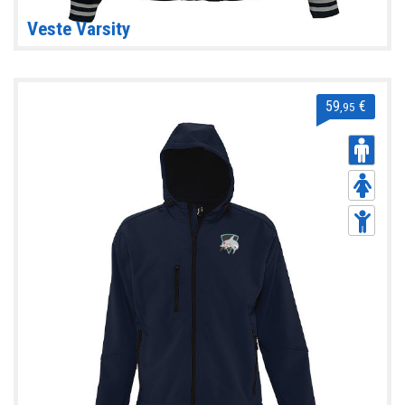
Veste Varsity
59
€
,95