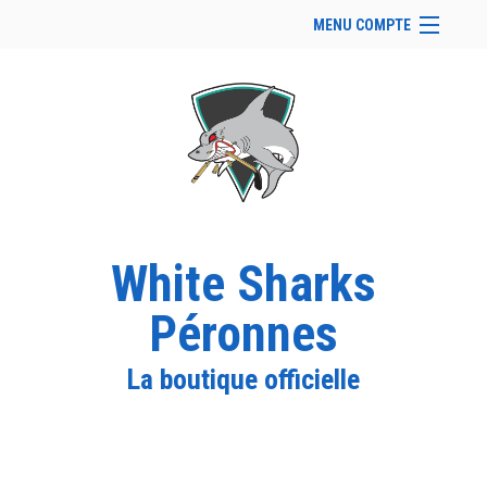
MENU COMPTE
Accueil
Site Web du club
Facebook
Se connecter
Panier (
vide
)
White Sharks
Péronnes
La boutique officielle