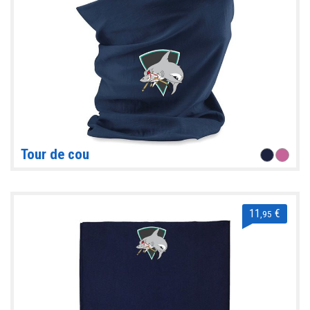
Tour de cou
11
€
,95