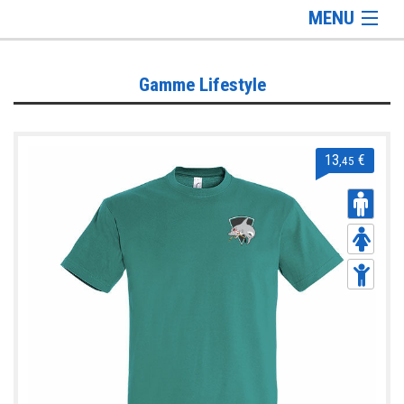
MENU
Gamme Lifestyle
Gamme Lifestyle
Gamme Training
Gamme Accessoires
13
€
,45
Informations