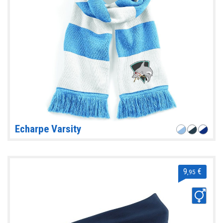
Echarpe Varsity
9
€
,95