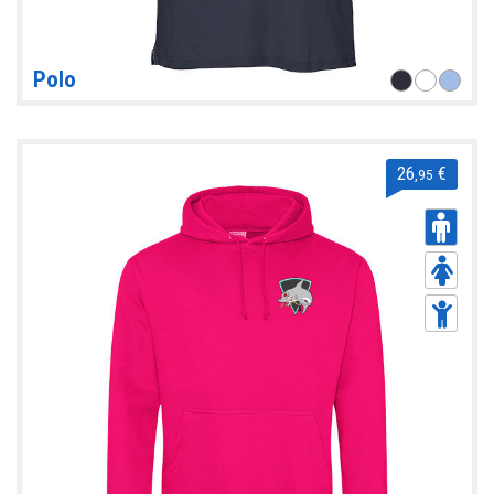
Polo
26
€
,95