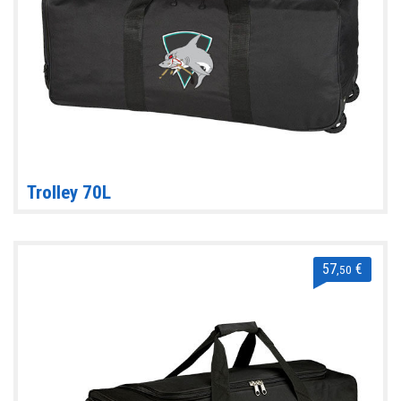
Trolley 70L
57
€
,50