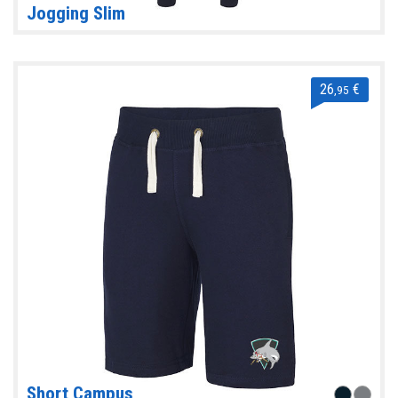
Jogging Slim
26
€
,95
Short Campus