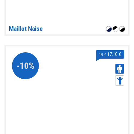
Maillot Naise
17,10 €
19 €
-10%