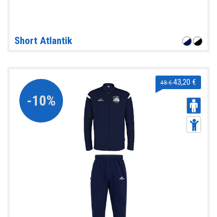
Short Atlantik
43,20 €
48 €
-10%