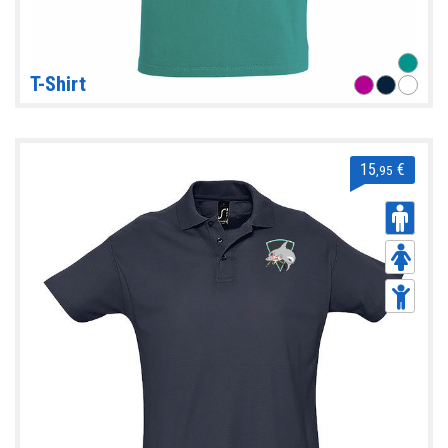
T-Shirt
15
€
,95