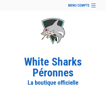
MENU COMPTE
Accueil
Site Web du club
Facebook
Se connecter
Panier (
vide
)
White Sharks
Péronnes
La boutique officielle