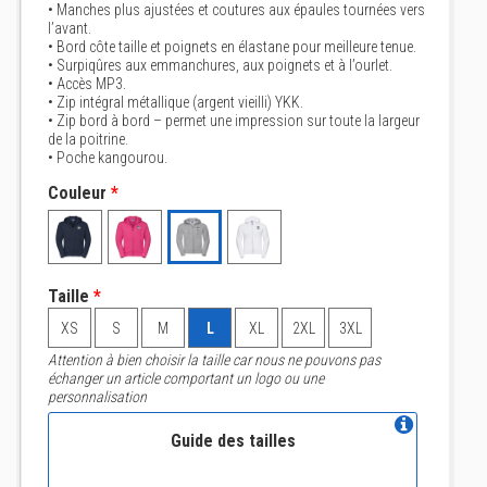
• Manches plus ajustées et coutures aux épaules tournées vers
l’avant.
• Bord côte taille et poignets en élastane pour meilleure tenue.
• Surpiqûres aux emmanchures, aux poignets et à l’ourlet.
• Accès MP3.
• Zip intégral métallique (argent vieilli) YKK.
• Zip bord à bord – permet une impression sur toute la largeur
de la poitrine.
• Poche kangourou.
Couleur
*
Taille
*
XS
S
M
L
XL
2XL
3XL
Attention à bien choisir la taille car nous ne pouvons pas
échanger un article comportant un logo ou une
personnalisation
Guide des tailles